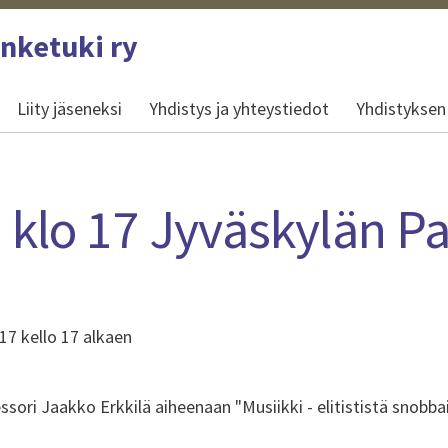
anketuki ry
Liity jäseneksi
Yhdistys ja yhteystiedot
Yhdistyksen
 klo 17 Jyväskylän Pa
17 kello 17 alkaen
ori Jaakko Erkkilä aiheenaan "Musiikki - elitististä snobbail