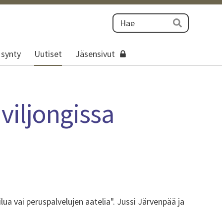
Haku
Hae
 synty
Uutiset
Jäsensivut
viljongissa
ua vai peruspalvelujen aatelia". Jussi Järvenpää ja