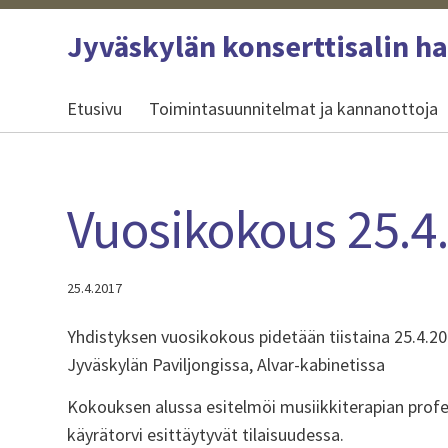
Siirry
Jyväskylän konserttisalin h
sivun
sisältöön
Etusivu
Toimintasuunnitelmat ja kannanottoja
Vuosikokous 25.4.
25.4.2017
Yhdistyksen vuosikokous pidetään tiistaina 25.4.20
Jyväskylän Paviljongissa, Alvar-kabinetissa
Kokouksen alussa esitelmöi musiikkiterapian profess
käyrätorvi esittäytyvät tilaisuudessa.