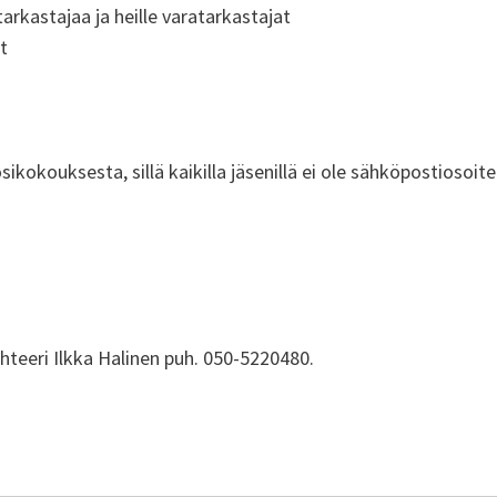
tarkastajaa ja heille varatarkastajat
t
kokouksesta, sillä kaikilla jäsenillä ei ole sähköpostiosoitet
hteeri Ilkka Halinen puh. 050-5220480.