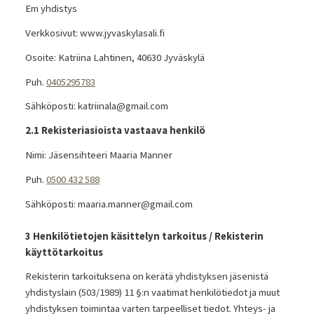
Em yhdistys
Verkkosivut: www.jyvaskylasali.fi
Osoite: Katriina Lahtinen, 40630 Jyväskylä
Puh.
0405295783
Sähköposti: katriinala@gmail.com
2.1 Rekisteriasioista vastaava henkilö
Nimi: Jäsensihteeri Maaria Manner
Puh.
0500 432 588
Sähköposti: maaria.manner@gmail.com
3 Henkilötietojen käsittelyn tarkoitus / Rekisterin
käyttötarkoitus
Rekisterin tarkoituksena on kerätä yhdistyksen jäsenistä
yhdistyslain (503/1989) 11 §:n vaatimat henkilötiedot ja muut
yhdistyksen toimintaa varten tarpeelliset tiedot. Yhteys- ja