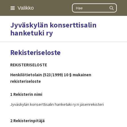
Siirry
Haku
Valikko
Hae
sivun
sisältöön
Jyväskylän konserttisalin
hanketuki ry
Rekisteriseloste
REKISTERISELOSTE
Henkilötietolain (523/1999) 10 § mukainen
rekisteriseloste
1 Rekisterin nimi
Jyväskylän konserttisalin hanketuki ry:n jäsenrekisteri
2 Rekisterinpitäjä