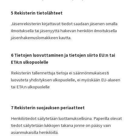
5 Rekisterin tietolähteet
Jäsenrekisteriin kirjattavat tiedot saadaan jäsenen omalla
ilmoituksella tai jäsenyyttä hakevan henkilön ilmoituksella
jäsenhakemuslomakkeen kautta.
6 Tietojen luovuttaminen ja tietojen siirto EU:n tai
ETA:n ulkopuolelle
Rekisteriin tallennettuja tietoja ei säännönmukaisesti
luovuteta yhdistyksen ulkopuolelle, ei myöskään EU-alueen
tai ETA:n ulkopuolelle
7 Rekisterin suojauksen periaatteet
Henkilötiedot säilytetään luottamuksellisina. Paperilla olevat
tiedot säilytetään lukkojen takana jonne on pääsy vain
asianmukaisilla henkilöillä.