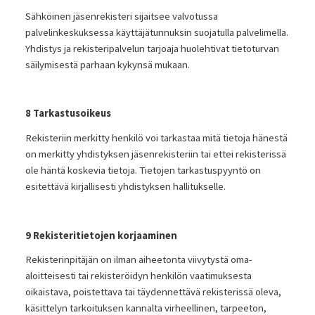
Sähköinen jäsenrekisteri sijaitsee valvotussa
palvelinkeskuksessa käyttäjätunnuksin suojatulla palvelimella.
Yhdistys ja rekisteripalvelun tarjoaja huolehtivat tietoturvan
säilymisestä parhaan kykynsä mukaan.
8 Tarkastusoikeus
Rekisteriin merkitty henkilö voi tarkastaa mitä tietoja hänestä
on merkitty yhdistyksen jäsenrekisteriin tai ettei rekisterissä
ole häntä koskevia tietoja. Tietojen tarkastuspyyntö on
esitettävä kirjallisesti yhdistyksen hallitukselle.
9 Rekisteritietojen korjaaminen
Rekisterinpitäjän on ilman aiheetonta viivytystä oma-
aloitteisesti tai rekisteröidyn henkilön vaatimuksesta
oikaistava, poistettava tai täydennettävä rekisterissä oleva,
käsittelyn tarkoituksen kannalta virheellinen, tarpeeton,