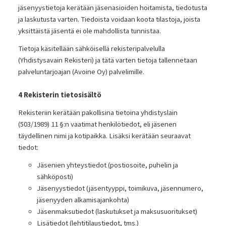
jäsenyystietoja kerätään jäsenasioiden hoitamista, tiedotusta
ja laskutusta varten. Tiedoista voidaan koota tilastoja, joista
yksittäistä jäsentä ei ole mahdollista tunnistaa.
Tietoja käsitellään sähköisellä rekisteripalvelulla
(Yhdistysavain Rekisteri) ja tätä varten tietoja tallennetaan
palveluntarjoajan (Avoine Oy) palvelimille.
4 Rekisterin tietosisältö
Rekisteriin kerätään pakollisina tietoina yhdistyslain
(503/1989) 11 §:n vaatimat henkilötiedot, eli jäsenen
täydellinen nimi ja kotipaikka. Lisäksi kerätään seuraavat
tiedot:
Jäsenien yhteystiedot (postiosoite, puhelin ja
sähköposti)
Jäsenyystiedot (jäsentyyppi, toimikuva, jäsennumero,
jäsenyyden alkamisajankohta)
Jäsenmaksutiedot (laskutukset ja maksusuoritukset)
Lisätiedot (lehtitilaustiedot, tms.)