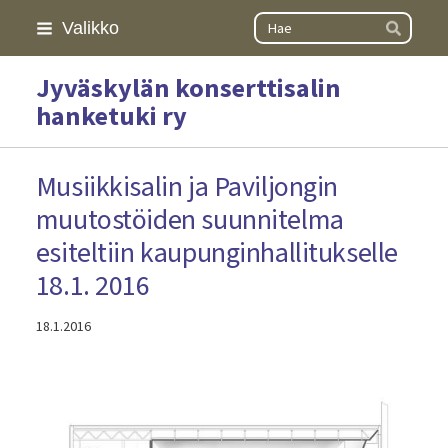
Siirry
Haku
Valikko
Hae
sivun
sisältöön
Jyväskylän konserttisalin
hanketuki ry
Musiikkisalin ja Paviljongin
muutostöiden suunnitelma
esiteltiin kaupunginhallitukselle
18.1. 2016
18.1.2016