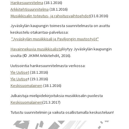
Hankesuunnitelma
(18.1.2016)
Arkkitehtisuunnitelma
(18.1.2016)
Musiikkisalin toteutus- ja rahoitusvaihtoehdot
(31.8.2016)
Jyväskylän kaupungin toimesta suunnitelmasta on avattu
keskustelu otakantaa-palvelussa:
"Jyväskylän musiikkisali ja Paviljongin muutostyöt"
Havainnekuvia musiikkisalista
löytyy Jyväskylän kaupungin
sivulta (© JKMM Arkkitehdit, 2016).
Uutisointia hankesuunnitelmasta verkossa:
Yle Uutiset
(18.1.2016)
Yle Uutise
t (19.1.2016)
Keskisuomalainen
(18.1.2016)
Julkaistuja mielipidekirjoituksia musiikkisalin puolesta
Keskisuomalainen
(21.3.2017)
Tutustu suunnitelmiin ja vaikuta osallistumalla keskusteluun!