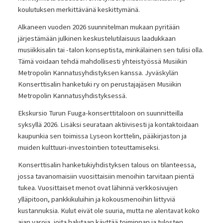
koulutuksen merkittävänä keskittymänä.
Alkaneen vuoden 2026 suunnitelman mukaan pyritään
järjestämään julkinen keskustelutilaisuus laadukkaan
musiikkisalin tai -talon konseptista, minkälainen sen tulisi olla.
Tämä voidaan tehdä mahdollisesti yhteistyössä Musiikin
Metropolin Kannatusyhdistyksen kanssa. Jyväskylän
Konserttisalin hanketuki ry on perustajajäsen Musiikin
Metropolin Kannatusyhdistyksessä.
Ekskursio Turun Fuuga-konserttitaloon on suunnitteilla
syksyllä 2026. Lisäksi seurataan aktiivisesti ja kontaktoidaan
kaupunkia sen toimissa Lyseon korttelin, pääkirjaston ja
muiden kulttuuri-investointien toteuttamiseksi.
Konserttisalin hanketukiyhdistyksen talous on tilanteessa,
jossa tavanomaisiin vuosittaisiin menoihin tarvitaan pientä
tukea. Vuosittaiset menot ovat lähinnä verkkosivujen
ylläpitoon, pankkikuluihin ja kokousmenoihin liittyviä
kustannuksia. Kulut eivät ole suuria, mutta ne alentavat koko
ajan varoja, joita halutaan käyttää toiminnan ja tulosten