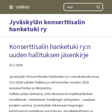
Siirry
Haku
Valikko
Hae
sivun
sisältöön
Jyväskylän konserttisalin
hanketuki ry
Konserttisalin hanketuki ry:n
uuden hallituksen jäsenkirje
25.3.2026
Jyväskylän Konserttisalin hanketuki ry:n vuosikokouksessa
12.3.2026 valittiin hallitus ja vahvistettiin vuoden 2025
vuosikertomus ja tilinpäätös.
Hallitus pitää tärkeänä, että akustisesti maailmanluokan
musiikkisali - mieluimmin Paviljongin yhteyteen - saadaan
jonakin vuonna Jyväskylään tukemaan kaupungin
kehittymistä uudelleen sivistyksen, musiikkikulttuurin ja