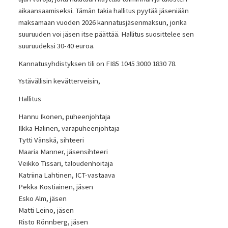
aikaansaamiseksi. Tämän takia hallitus pyytää jäseniään
maksamaan vuoden 2026 kannatusjäsenmaksun, jonka
suuruuden voi jäsen itse päättää. Hallitus suosittelee sen
suuruudeksi 30-40 euroa.
Kannatusyhdistyksen tili on FI85 1045 3000 1830 78.
Ystävällisin kevätterveisin,
Hallitus
Hannu Ikonen, puheenjohtaja
Ilkka Halinen, varapuheenjohtaja
Tytti Vänskä, sihteeri
Maaria Manner, jäsensihteeri
Veikko Tissari, taloudenhoitaja
Katriina Lahtinen, ICT-vastaava
Pekka Kostiainen, jäsen
Esko Alm, jäsen
Matti Leino, jäsen
Risto Rönnberg, jäsen