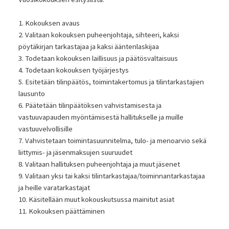
1. Kokouksen avaus
2. Valitaan kokouksen puheenjohtaja, sihteeri, kaksi
pöytäkirjan tarkastajaa ja kaksi ääntenlaskijaa
3. Todetaan kokouksen laillisuus ja päätösvaltaisuus
4. Todetaan kokouksen työjärjestys
5. Esitetään tilinpäätös, toimintakertomus ja tilintarkastajien
lausunto
6. Päätetään tilinpäätöksen vahvistamisesta ja
vastuuvapauden myöntämisestä hallitukselle ja muille
vastuuvelvollisille
7. Vahvistetaan toimintasuunnitelma, tulo- ja menoarvio sekä
liittymis- ja jäsenmaksujen suuruudet
8. Valitaan hallituksen puheenjohtaja ja muut jäsenet
9. Valitaan yksi tai kaksi tilintarkastajaa/toiminnantarkastajaa
ja heille varatarkastajat
10. Käsitellään muut kokouskutsussa mainitut asiat
11. Kokouksen päättäminen