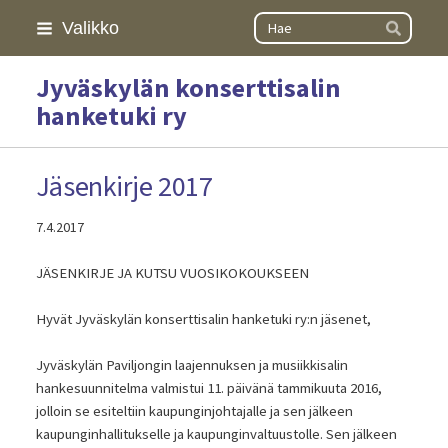
Siirry
Haku
Valikko
Hae
sivun
sisältöön
Jyväskylän konserttisalin
hanketuki ry
Jäsenkirje 2017
7.4.2017
JÄSENKIRJE JA KUTSU VUOSIKOKOUKSEEN
Hyvät Jyväskylän konserttisalin hanketuki ry:n jäsenet,
Jyväskylän Paviljongin laajennuksen ja musiikkisalin
hankesuunnitelma valmistui 11. päivänä tammikuuta 2016,
jolloin se esiteltiin kaupunginjohtajalle ja sen jälkeen
kaupunginhallitukselle ja kaupunginvaltuustolle. Sen jälkeen