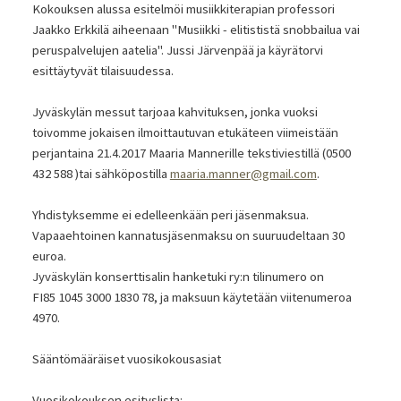
Kokouksen alussa esitelmöi musiikkiterapian professori
Jaakko Erkkilä aiheenaan "Musiikki - elitististä snobbailua vai
peruspalvelujen aatelia". Jussi Järvenpää ja käyrätorvi
esittäytyvät tilaisuudessa.
Jyväskylän messut tarjoaa kahvituksen, jonka vuoksi
toivomme jokaisen ilmoittautuvan etukäteen viimeistään
perjantaina 21.4.2017 Maaria Mannerille tekstiviestillä (0500
432 588 )tai sähköpostilla
maaria.manner@gmail.com
.
Yhdistyksemme ei edelleenkään peri jäsenmaksua.
Vapaaehtoinen kannatusjäsenmaksu on suuruudeltaan 30
euroa.
Jyväskylän konserttisalin hanketuki ry:n tilinumero on
FI85 1045 3000 1830 78, ja maksuun käytetään viitenumeroa
4970.
Sääntömääräiset vuosikokousasiat
Vuosikokouksen esityslista: