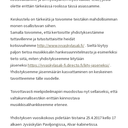
olette erittäin tärkeässä roolissa tässä asiassamme.
Keskustelu on tärkeätä ja toivomme teistäkin mahdollisimman
monen osallistuvan siihen.
Samalla toivomme, että kertoisitte yhdistyksestämme
tuttavillenne ja tutustuttaisitte heidät
kotisivuihimme
http://www.jyvaskylasali.fi/
. Sieltä löytyy
paljon tietoa musiikkisalin hankesuunnitelmasta ja esimerkiksi
tieto siitä, miten yhdistykseemme liitytään
jäseneksi
https://jyvaskylasali-fi.directo.fi/liity-jaseneksi/
.
Yhdistyksemme jäsenmäärän kasvattaminen on keskeinen
tavoitteemme tälle vuodelle.
Toivottavasti mielipideilmapiiri muodostuu nyt sellaiseksi, että
valtakunnallisestikin erittäin kiinnostava
musiikkisalihankkeemme etenee.
Yhdistyksen vuosikokous pidetään tiistaina 25.4.2017 kello 17
alkaen Jyväskylän Paviljongissa, Alvar-kabinetissa.