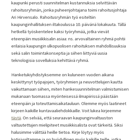
kaupunki perusti suunnitelman kustannuksia selvittävän
rahoitusryhmän, jonka puheenjohtajana toimi rahoitusjohtaja
Ari Hirvensalo. Rahoitusryhmän työ esiteltiin
kaupunginhallituksen iltakoulussa 10. päivänä lokakuuta. Tällä
hetkellä työskentelee kaksi työryhmää, jotka vievät
eteenpäin musiikkisalin asiaa: ns. arvovaltainen ryhmä pohtii
erilaisia kaupungin ulkopuolisen rahoituksen mahdollisuuksia
sekä salin toimintakonseptia ja siihen liittyviä uusia
teknologisia sovelluksia kehittävä ryhmä.
Hanketukiyhdistyksemme on kuluneen vuoden aikana
keskittynyt työpajojen, työryhmien ja neuvottelujen kautta
vaikuttamaan siihen, miten hankesuunnitelman valmistumisen
mukanaan tuomassa myönteisessä ilmapiirissä päästään
eteenpäin ja toteuttamisaikatauluun. Olemme myös laatineet
kirjeen kaikille kuntavaaliehdokkaille. Voit lukea kirjeemme
tästä
. On selvää, että seuraavan kaupunginvaltuuston
valtuutettujen mielipiteet musiikkisalista ovat tärkeitä. Siksi
halusimme välittää heille tietoa. Kirje löytyy myös
kotisivuiltamme ja on hyödyllinen myös kaikille teille, jotka