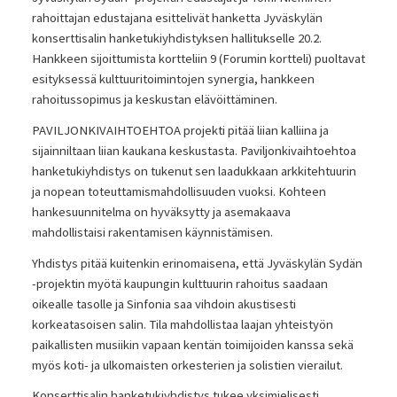
rahoittajan edustajana esittelivät hanketta Jyväskylän
konserttisalin hanketukiyhdistyksen hallitukselle 20.2.
Hankkeen sijoittumista kortteliin 9 (Forumin kortteli) puoltavat
esityksessä kulttuuritoimintojen synergia, hankkeen
rahoitussopimus ja keskustan elävöittäminen.
PAVILJONKIVAIHTOEHTOA projekti pitää liian kalliina ja
sijainniltaan liian kaukana keskustasta. Paviljonkivaihtoehtoa
hanketukiyhdistys on tukenut sen laadukkaan arkkitehtuurin
ja nopean toteuttamismahdollisuuden vuoksi. Kohteen
hankesuunnitelma on hyväksytty ja asemakaava
mahdollistaisi rakentamisen käynnistämisen.
Yhdistys pitää kuitenkin erinomaisena, että Jyväskylän Sydän
-projektin myötä kaupungin kulttuurin rahoitus saadaan
oikealle tasolle ja Sinfonia saa vihdoin akustisesti
korkeatasoisen salin. Tila mahdollistaa laajan yhteistyön
paikallisten musiikin vapaan kentän toimijoiden kanssa sekä
myös koti- ja ulkomaisten orkesterien ja solistien vierailut.
Konserttisalin hanketukiyhdistys tukee yksimielisesti