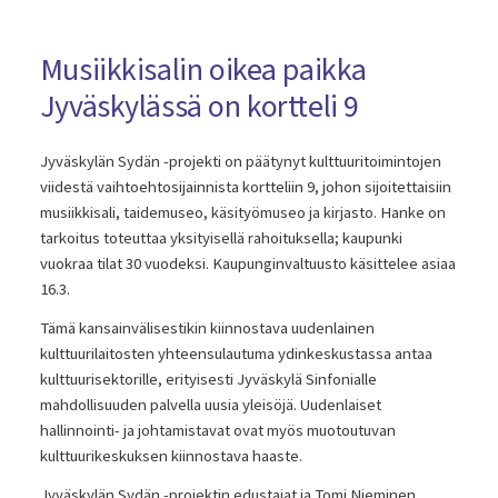
Musiikkisalin oikea paikka
Jyväskylässä on kortteli 9
Jyväskylän Sydän -projekti on päätynyt kulttuuritoimintojen
viidestä vaihtoehtosijainnista kortteliin 9, johon sijoitettaisiin
musiikkisali, taidemuseo, käsityömuseo ja kirjasto. Hanke on
tarkoitus toteuttaa yksityisellä rahoituksella; kaupunki
vuokraa tilat 30 vuodeksi. Kaupunginvaltuusto käsittelee asiaa
16.3.
Tämä kansainvälisestikin kiinnostava uudenlainen
kulttuurilaitosten yhteensulautuma ydinkeskustassa antaa
kulttuurisektorille, erityisesti Jyväskylä Sinfonialle
mahdollisuuden palvella uusia yleisöjä. Uudenlaiset
hallinnointi- ja johtamistavat ovat myös muotoutuvan
kulttuurikeskuksen kiinnostava haaste.
Jyväskylän Sydän -projektin edustajat ja Tomi Nieminen