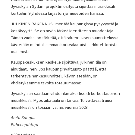
Jyväskylän Sydän -projektin esitystä sijoittaa musiikkisali
kortteliin 9 yhdessä kirjaston ja museoiden kanssa.
JULKINEN RAKENNUS ilmentää kaupungissa pysyvyyttä ja
kestävyyttä. Se on myös tärkeä identiteetin muodostaja.
Tämän vuoksi on tärkeää, että rakennuksen suunnittelussa
käytetään mahdollisimman korkealaatuista arkkitehtonista
osaamista.
Kauppakeskuksen keskelle sijoittuva, julkinen tila on
ainutlaatuinen. Jos kaupunginvaltuusto päättää, että
tarkentava hankesuunnittelu käynnistetään, on
yhdistyksemme tavoite toteutumassa:
Jyväskylään saadaan vihdoinkin akustisesti korkeatasoinen
musiikkisali. Myös aikataulu on tärkeä. Toivottavasti uusi
musiikkisali on tosiaan valmis vuonna 2023.
Anita Kangas
Puheenjohtaja