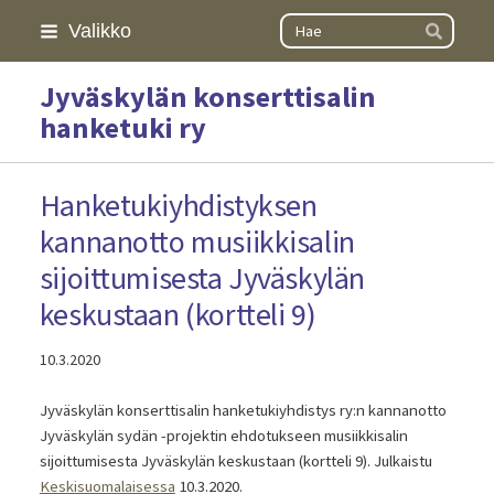
Siirry
Haku
Valikko
Hae
sivun
sisältöön
Jyväskylän konserttisalin
hanketuki ry
Hanketukiyhdistyksen
kannanotto musiikkisalin
sijoittumisesta Jyväskylän
keskustaan (kortteli 9)
10.3.2020
Jyväskylän konserttisalin hanketukiyhdistys ry:n kannanotto
Jyväskylän sydän -projektin ehdotukseen musiikkisalin
sijoittumisesta Jyväskylän keskustaan (kortteli 9). Julkaistu
Keskisuomalaisessa
10.3.2020.