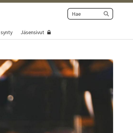
Haku
Hae
 synty
Jäsensivut