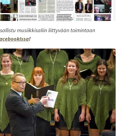
sallistu musiikkisaliin liittyvään toimintaan
acebookissa
!