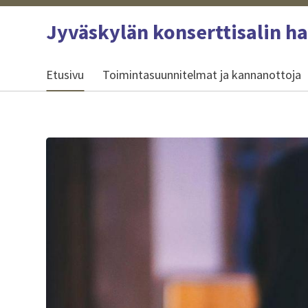
Siirry
Jyväskylän konserttisalin h
sivun
sisältöön
Etusivu
Toimintasuunnitelmat ja kannanottoja